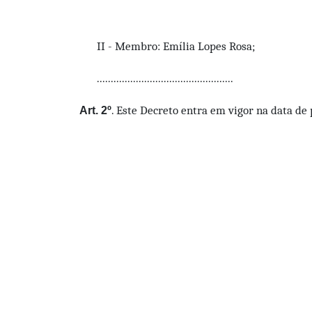
II - Membro: Emília Lopes Rosa;
.................................................
. Este Decreto entra em vigor na data de 
Art. 2º