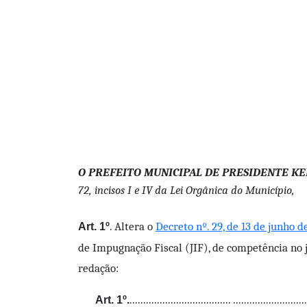
O PREFEITO MUNICIPAL DE PRESIDENTE KE
72, incisos I e IV da Lei Orgânica do Município,
. Altera o
Decreto nº. 29, de 13 de junho d
Art. 1º
de Impugnação Fiscal (JIF), de competência no 
redação:
..................................... ..........................
Art. 1º.