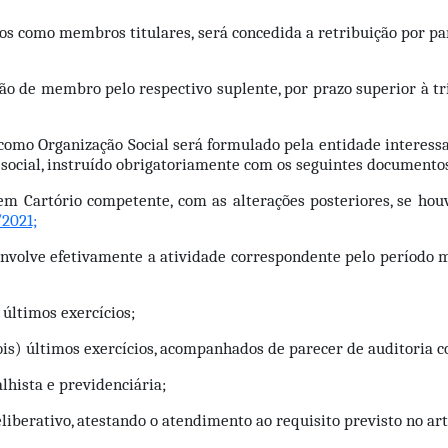
os como membros titulares, será concedida a retribuição por par
ão de membro pelo respectivo suplente, por prazo superior à tri
como Organização Social será formulado pela entidade interessad
 social, instruído obrigatoriamente com os seguintes documento
o em Cartório competente, com as alterações posteriores, se ho
/2021;
volve efetivamente a atividade correspondente pelo período míni
) últimos exercícios;
ois) últimos exercícios, acompanhados de parecer de auditoria 
alhista e previdenciária;
berativo, atestando o atendimento ao requisito previsto no art. 2