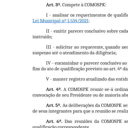
Art. 3º.
 Compete à COMOSPK:
I - analisar os requerimentos de qualif
Lei Municipal nº 1.534/2021;
II - emitir parecer conclusivo sobre ca
instruído;
III - solicitar ao requerente, quando n
suspenso até o atendimento da diligência;
IV - encaminhar o parecer conclusivo ao 
fins do ato de qualificação previsto no art. 4º da
V - manter registro atualizado das enti
Art. 4º.
 A COMOSPK reunir-se-á ordinar
convocação de seu Presidente ou de maioria ab
Art. 5º.
 As deliberações da COMOSPK ser
de seus integrantes para que a reunião se reali
Art. 6º.
 Das reuniões da COMOSPK serã
qualificação correspondente.