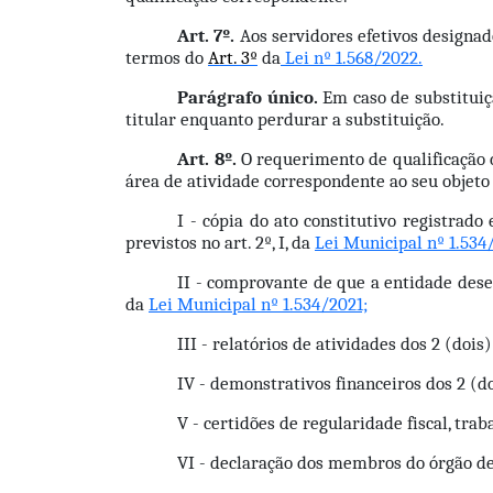
Art. 7º.
 Aos servidores efetivos designad
termos do 
Art. 3º
 da
 Lei nº 1.568/2022.
Parágrafo único.
 Em caso de substituiç
titular enquanto perdurar a substituição.
Art. 8º.
 O requerimento de qualificação 
área de atividade correspondente ao seu objeto
I - cópia do ato constitutivo registrad
previstos no art. 2º, I, da 
Lei Municipal nº 1.534
II - comprovante de que a entidade desen
da 
Lei Municipal nº 1.534/2021;
III - relatórios de atividades dos 2 (dois
IV - demonstrativos financeiros dos 2 (d
V - certidões de regularidade fiscal, trab
VI - declaração dos membros do órgão deli