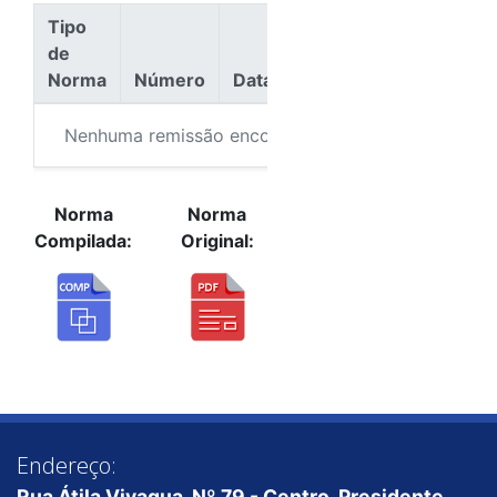
Tipo
de
Norma
Número
Data
Ação
Nenhuma remissão encontrada.
Norma
Norma
Compilada:
Original:
Endereço:
Rua Átila Vivaqua, Nº 79 - Centro, Presidente