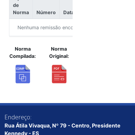
de
Norma
Número
Data
Ação
Nenhuma remissão encontrada.
Norma
Norma
Compilada:
Original:
Endereço:
Rua Átila Vivaqua, Nº 79 - Centro, Presidente
Kennedy - ES