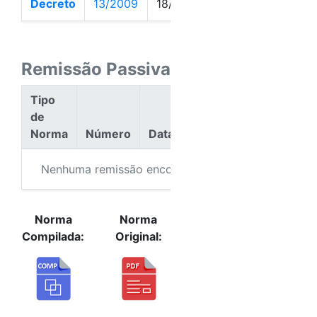
Decreto
13/2009
18/02/2009
Ativa
Remissão Passiva
Tipo
de
Norma
Número
Data
Ação
Nenhuma remissão encontrada.
Norma
Norma
Compilada:
Original: